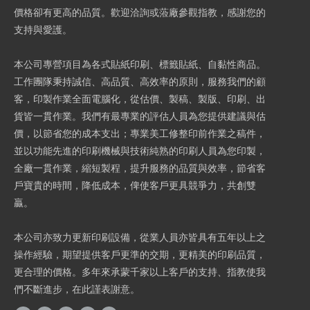
價格卻有更高的品質。歡迎洽詢或蒞廠參觀指教，感謝您的
支持與愛護。
本公司專營項目為各式貼紙印刷、標籤貼紙、自黏性商品。
工作團隊秉持誠信、高品質、高效率的原則，服務我們的顧
客，印製作業全面電腦化，從估價、製稿、製版、印刷、出
貨皆一貫作業。我們有最專業的評估人員為您提供建議與估
價，以節省您的成本支出；專業美工修整印前作業之稿件，
並以功能先進的印刷機械與技術純熟的印刷人員為您印製，
全廠一貫作業，縮短製程，提升服務的品質與效率，節省客
戶寶貴的時間，降低成本，俾使客戶更具競爭力，共創雙
贏。
本公司亦致力更新印刷設備，從業人員亦皆具有五年以上之
操作經驗，期望提供客戶更準的交期，更精美的印刷品質，
更合理的價格。多年來承蒙千家以上客戶的支持、指教使我
們不斷進步，在此謹表謝意。