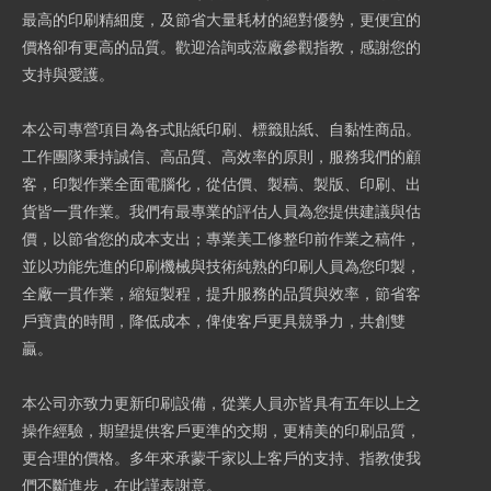
最高的印刷精細度，及節省大量耗材的絕對優勢，更便宜的
價格卻有更高的品質。歡迎洽詢或蒞廠參觀指教，感謝您的
支持與愛護。
本公司專營項目為各式貼紙印刷、標籤貼紙、自黏性商品。
工作團隊秉持誠信、高品質、高效率的原則，服務我們的顧
客，印製作業全面電腦化，從估價、製稿、製版、印刷、出
貨皆一貫作業。我們有最專業的評估人員為您提供建議與估
價，以節省您的成本支出；專業美工修整印前作業之稿件，
並以功能先進的印刷機械與技術純熟的印刷人員為您印製，
全廠一貫作業，縮短製程，提升服務的品質與效率，節省客
戶寶貴的時間，降低成本，俾使客戶更具競爭力，共創雙
贏。
本公司亦致力更新印刷設備，從業人員亦皆具有五年以上之
操作經驗，期望提供客戶更準的交期，更精美的印刷品質，
更合理的價格。多年來承蒙千家以上客戶的支持、指教使我
們不斷進步，在此謹表謝意。