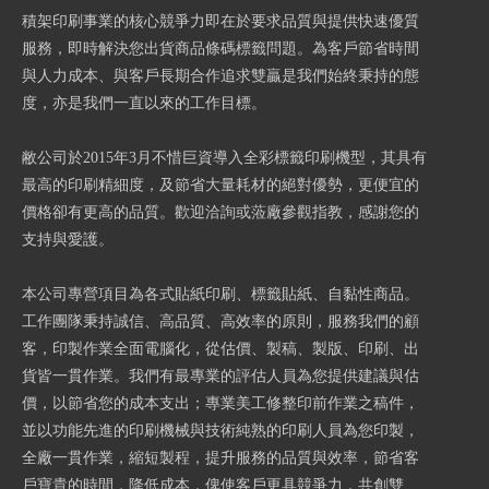
積架印刷事業的核心競爭力即在於要求品質與提供快速優質
服務，即時解決您出貨商品條碼標籤問題。為客戶節省時間
與人力成本、與客戶長期合作追求雙贏是我們始終秉持的態
度，亦是我們一直以來的工作目標。
敝公司於2015年3月不惜巨資導入全彩標籤印刷機型，其具有
最高的印刷精細度，及節省大量耗材的絕對優勢，更便宜的
價格卻有更高的品質。歡迎洽詢或蒞廠參觀指教，感謝您的
支持與愛護。
本公司專營項目為各式貼紙印刷、標籤貼紙、自黏性商品。
工作團隊秉持誠信、高品質、高效率的原則，服務我們的顧
客，印製作業全面電腦化，從估價、製稿、製版、印刷、出
貨皆一貫作業。我們有最專業的評估人員為您提供建議與估
價，以節省您的成本支出；專業美工修整印前作業之稿件，
並以功能先進的印刷機械與技術純熟的印刷人員為您印製，
全廠一貫作業，縮短製程，提升服務的品質與效率，節省客
戶寶貴的時間，降低成本，俾使客戶更具競爭力，共創雙