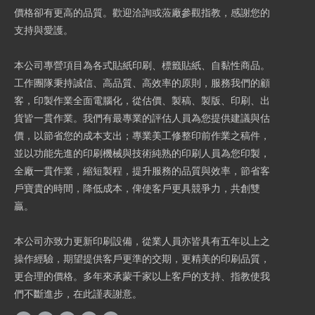
價格卻有更高的品質。歡迎洽詢或蒞廠參觀指教，感謝您的
支持與愛護。
本公司專營項目為各式貼紙印刷、標籤貼紙、自黏性商品。
工作團隊秉持誠信、高品質、高效率的原則，服務我們的顧
客，印製作業全面電腦化，從估價、製稿、製版、印刷、出
貨皆一貫作業。我們有最專業的評估人員為您提供建議與估
價，以節省您的成本支出；專業美工修整印前作業之稿件，
並以功能先進的印刷機械與技術純熟的印刷人員為您印製，
全廠一貫作業，縮短製程，提升服務的品質與效率，節省客
戶寶貴的時間，降低成本，俾使客戶更具競爭力，共創雙
贏。
本公司亦致力更新印刷設備，從業人員亦皆具有五年以上之
操作經驗，期望提供客戶更準的交期，更精美的印刷品質，
更合理的價格。多年來承蒙千家以上客戶的支持、指教使我
們不斷進步，在此謹表謝意。