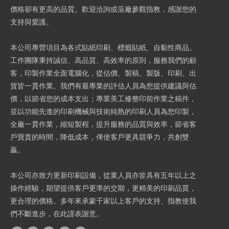
價格卻有更高的品質。歡迎洽詢或蒞廠參觀指教，感謝您的
支持與愛護。
本公司專營項目為各式貼紙印刷、標籤貼紙、自黏性商品。
工作團隊秉持誠信、高品質、高效率的原則，服務我們的顧
客，印製作業全面電腦化，從估價、製稿、製版、印刷、出
貨皆一貫作業。我們有最專業的評估人員為您提供建議與估
價，以節省您的成本支出；專業美工修整印前作業之稿件，
並以功能先進的印刷機械與技術純熟的印刷人員為您印製，
全廠一貫作業，縮短製程，提升服務的品質與效率，節省客
戶寶貴的時間，降低成本，俾使客戶更具競爭力，共創雙
贏。
本公司亦致力更新印刷設備，從業人員亦皆具有五年以上之
操作經驗，期望提供客戶更準的交期，更精美的印刷品質，
更合理的價格。多年來承蒙千家以上客戶的支持、指教使我
們不斷進步，在此謹表謝意。