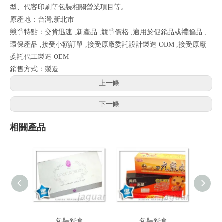
型、代客印刷等包裝相關營業項目等。
原產地：台灣,新北市
競爭特點：交貨迅速 ,新產品 ,競爭價格 ,適用於促銷品或禮贈品 ,
環保產品 ,接受小額訂單 ,接受原廠委託設計製造 ODM ,接受原廠
委託代工製造 OEM
銷售方式：製造
上一條:
下一條:
相關產品
包裝彩盒
包裝彩盒
貼紙家