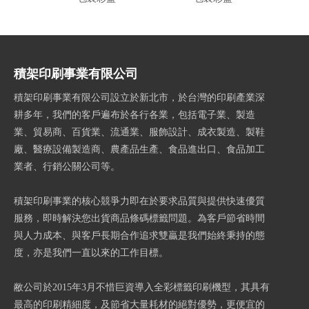
30*
積架印刷事業有限公司
積架印刷事業有限公司設立於新北市，於台灣的印刷產業深
耕多年，我們的客戶遍布於各行各業，包括電子業、製造
業、貿易商、百貨業、流通業、服飾設計、成衣製造、製鞋
廠、醫療設備製造商、農產品生產、食品進出口、食品加工
業者、行銷公關公司等。
積架印刷事業的核心競爭力即在於要求品質與提供快速優質
服務，即時解決您出貨商品條碼標籤問題。為客戶節省時間
與人力成本、與客戶長期合作追求雙贏是我們始終秉持的態
度，亦是我們一直以來的工作目標。
敝公司於2015年3月不惜巨資導入全彩標籤印刷機型，其具有
最高的印刷精細度，及節省大量耗材的絕對優勢，更便宜的