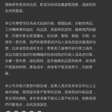
價格卻有更高的品質。歡迎洽詢或蒞廠參觀指教，感謝您的
支持與愛護。
本公司專營項目為各式貼紙印刷、標籤貼紙、自黏性商品。
工作團隊秉持誠信、高品質、高效率的原則，服務我們的顧
客，印製作業全面電腦化，從估價、製稿、製版、印刷、出
貨皆一貫作業。我們有最專業的評估人員為您提供建議與估
價，以節省您的成本支出；專業美工修整印前作業之稿件，
並以功能先進的印刷機械與技術純熟的印刷人員為您印製，
全廠一貫作業，縮短製程，提升服務的品質與效率，節省客
戶寶貴的時間，降低成本，俾使客戶更具競爭力，共創雙
贏。
本公司亦致力更新印刷設備，從業人員亦皆具有五年以上之
操作經驗，期望提供客戶更準的交期，更精美的印刷品質，
更合理的價格。多年來承蒙千家以上客戶的支持、指教使我
們不斷進步，在此謹表謝意。