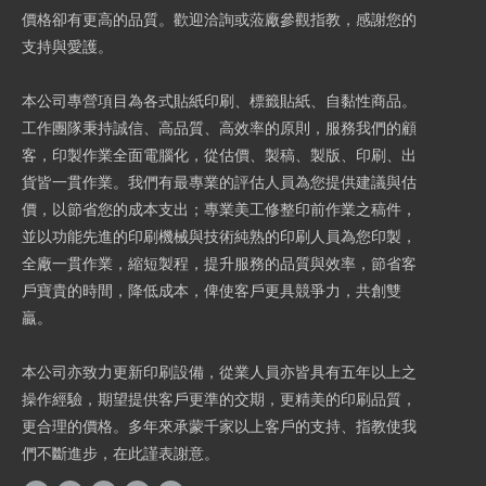
價格卻有更高的品質。歡迎洽詢或蒞廠參觀指教，感謝您的
支持與愛護。
本公司專營項目為各式貼紙印刷、標籤貼紙、自黏性商品。
工作團隊秉持誠信、高品質、高效率的原則，服務我們的顧
客，印製作業全面電腦化，從估價、製稿、製版、印刷、出
貨皆一貫作業。我們有最專業的評估人員為您提供建議與估
價，以節省您的成本支出；專業美工修整印前作業之稿件，
並以功能先進的印刷機械與技術純熟的印刷人員為您印製，
全廠一貫作業，縮短製程，提升服務的品質與效率，節省客
戶寶貴的時間，降低成本，俾使客戶更具競爭力，共創雙
贏。
本公司亦致力更新印刷設備，從業人員亦皆具有五年以上之
操作經驗，期望提供客戶更準的交期，更精美的印刷品質，
更合理的價格。多年來承蒙千家以上客戶的支持、指教使我
們不斷進步，在此謹表謝意。