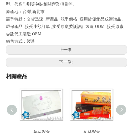
型、代客印刷等包裝相關營業項目等。
原產地：台灣,新北市
競爭特點：交貨迅速 ,新產品 ,競爭價格 ,適用於促銷品或禮贈品 ,
環保產品 ,接受小額訂單 ,接受原廠委託設計製造 ODM ,接受原廠
委託代工製造 OEM
銷售方式：製造
上一條:
下一條:
相關產品
包裝彩盒
包裝彩盒
貼紙家