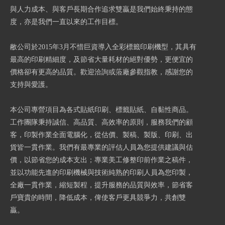
與人力成本、與客戶長期合作追求雙贏是我們始終秉持的態
度，亦是我們一直以來的工作目標。
敝公司於2015年3月不惜巨資導入全彩標籤印刷機型，其具有
最高的印刷精細度，及節省大量耗材的絕對優勢，更便宜的
價格卻有更高的品質。歡迎洽詢或蒞廠參觀指教，感謝您的
支持與愛護。
本公司專營項目為各式貼紙印刷、標籤貼紙、自黏性商品。
工作團隊秉持誠信、高品質、高效率的原則，服務我們的顧
客，印製作業全面電腦化，從估價、製稿、製版、印刷、出
貨皆一貫作業。我們有最專業的評估人員為您提供建議與估
價，以節省您的成本支出；專業美工修整印前作業之稿件，
並以功能先進的印刷機械與技術純熟的印刷人員為您印製，
全廠一貫作業，縮短製程，提升服務的品質與效率，節省客
戶寶貴的時間，降低成本，俾使客戶更具競爭力，共創雙
贏。