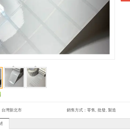
：
台灣新北市
銷售方式：
零售, 批發, 製造
述