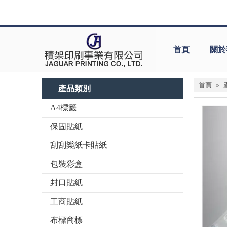
首頁
關於
首頁
»
產品類別
A4標籤
保固貼紙
刮刮樂紙卡貼紙
包裝彩盒
封口貼紙
工商貼紙
布標商標