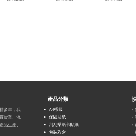
產品分類
A4標籤
耕多年，我
保固貼紙
百貨業、流
刮刮樂紙卡貼紙
產品生產、
包裝彩盒