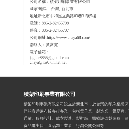
公司名稱：積架印刷事業有限公司
國家/地區：台灣, 新北市
地址新北市中和區立業路83巷31號5樓
電話：886-2-82455708
傳真：886-2-82455707
公司網址:
https://www.chaya68.com/
聯絡人：黃富寬
電子信箱：
jaguar8855@gmail.com
chaya@ms67.hinet.net
積架印刷事業有限公司
積架印刷事業有限公司設立於新北市，於台灣的印刷產業深
們的客戶遍布於各行各業，包括電子業、製造業、貿易商、
通業、服飾設計、成衣製造、製鞋廠、醫療設備製造商、農
食品進出口、食品加工業者、行銷公關公司等。