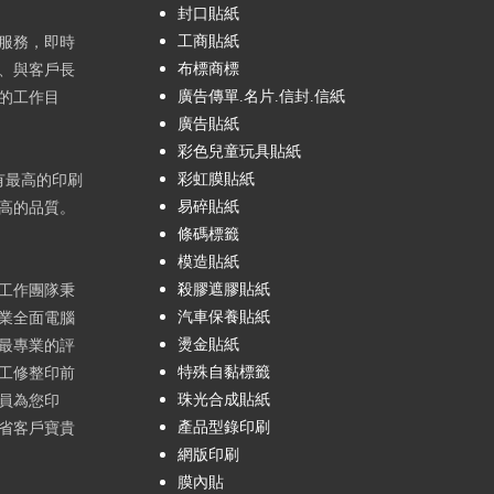
封口貼紙
工商貼紙
服務，即時
布標商標
、與客戶長
廣告傳單.名片.信封.信紙
的工作目
廣告貼紙
彩色兒童玩具貼紙
彩虹膜貼紙
有最高的印刷
易碎貼紙
高的品質。
條碼標籤
模造貼紙
殺膠遮膠貼紙
工作團隊秉
汽車保養貼紙
業全面電腦
燙金貼紙
最專業的評
特殊自黏標籤
工修整印前
珠光合成貼紙
員為您印
產品型錄印刷
省客戶寶貴
網版印刷
膜內貼