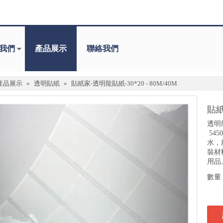
我們
產品展示
聯絡我們
產品展示
»
透明貼紙
»
貼紙家-透明龍貼紙-30*20 - 80M/40M
貼紙
透明龍 
545
水，
裝材
用品
數量