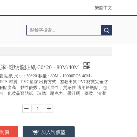
繁體中文
搜索
家-透明龍貼紙-30*20 - 80M/40M
貼紙 尺寸 : 30*20 數量 : 80M - 10900PCS 40M -
0PCS 材質 : PVC塑膠 出貨方式 : 整卷出貨 PVC材質完全防
服貼度高，黏性優秀，無延展性，質感佳 適用於瓶貼、包
料、化妝品類貼紙、玻璃、壓克力、果汁瓶、藥妝、清潔
。
：
詢價
加入詢價籃