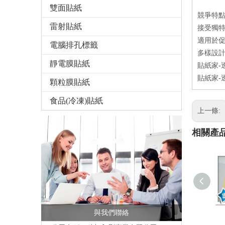
雙面貼紙
競爭特
雷射貼紙
接受獨特
適用於
電腦排孔標籤
多樣設計
靜電膜貼紙
貼紙家-透
貼紙家-透
顆粒膜貼紙
食品(冷凍)貼紙
上一條:
相關產
與我們聯絡