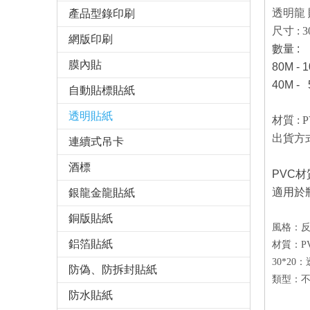
透明龍
產品型錄印刷
尺寸 : 3
網版印刷
數量 :
膜內貼
80M - 
40M -
自動貼標貼紙
透明貼紙
材質 : 
出貨方式
連續式吊卡
酒標
PVC材
適用於
銀龍金龍貼紙
銅版貼紙
風格：
鋁箔貼紙
材質：P
30*20
防偽、防拆封貼紙
類型：
防水貼紙