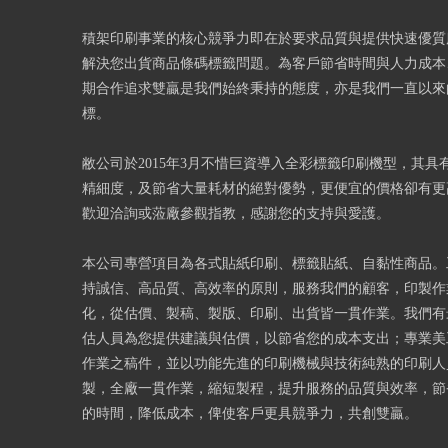
積架印刷事業的核心競爭力即在於要求品質與提供快速優質
解決您出貨商品條碼標籤問題。為客戶節省時間與人力成本
期合作追求雙贏是我們始終秉持的態度，亦是我們一直以來
標。
敝公司於2015年3月不惜巨資導入全彩標籤印刷機型，其具
精細度，及節省大量耗材的絕對優勢，更便宜的價格卻有更
歡迎洽詢或蒞廠參觀指教，感謝您的支持與愛護。
本公司專營項目為各式貼紙印刷、標籤貼紙、自黏性商品。
持誠信、高品質、高效率的原則，服務我們的顧客，印製作
化，從估價、製稿、製版、印刷、出貨皆一貫作業。我們有
估人員為您提供建議與估價，以節省您的成本支出；專業美
作業之稿件，並以功能先進的印刷機械與技術純熟的印刷人
製，全廠一貫作業，縮短製程，提升服務的品質與效率，節
的時間，降低成本，俾使客戶更具競爭力，共創雙贏。