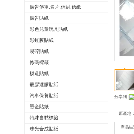
廣告傳單.名片.信封.信紙
廣告貼紙
彩色兒童玩具貼紙
彩虹膜貼紙
易碎貼紙
條碼標籤
模造貼紙
殺膠遮膠貼紙
汽車保養貼紙
分享到:
燙金貼紙
原產地
特殊自黏標籤
產品描
珠光合成貼紙