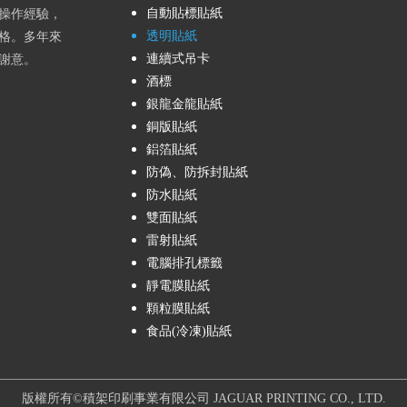
自動貼標貼紙
操作經驗，
透明貼紙
格。多年來
連續式吊卡
謝意。
酒標
銀龍金龍貼紙
銅版貼紙
鋁箔貼紙
防偽、防拆封貼紙
防水貼紙
雙面貼紙
雷射貼紙
電腦排孔標籤
靜電膜貼紙
顆粒膜貼紙
食品(冷凍)貼紙
版權所有©積架印刷事業有限公司 JAGUAR PRINTING CO., LTD.