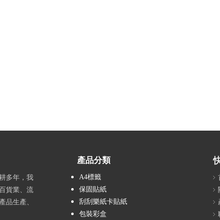
產品分類
A4標籤
耕多年，我
保固貼紙
百貨業、流
刮刮樂紙卡貼紙
產品生產、
包裝彩盒