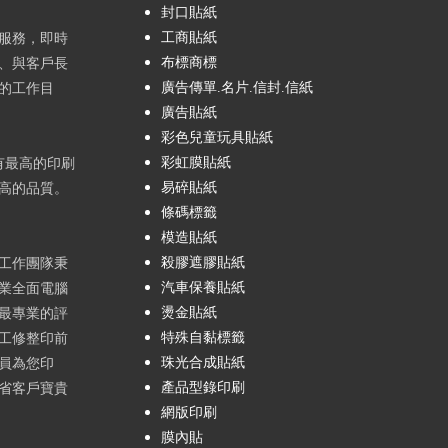
封口貼紙
工商貼紙
服務，即時
布標商標
、與客戶長
廣告傳單.名片.信封.信紙
的工作目
廣告貼紙
彩色兒童玩具貼紙
彩虹膜貼紙
有最高的印刷
易碎貼紙
高的品質。
條碼標籤
模造貼紙
殺膠遮膠貼紙
工作團隊秉
汽車保養貼紙
業全面電腦
燙金貼紙
最專業的評
特殊自黏標籤
工修整印前
珠光合成貼紙
員為您印
產品型錄印刷
省客戶寶貴
網版印刷
膜內貼