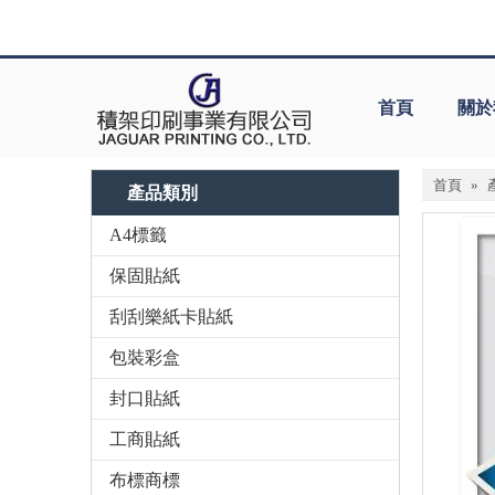
首頁
關於
首頁
»
產品類別
A4標籤
保固貼紙
刮刮樂紙卡貼紙
包裝彩盒
封口貼紙
工商貼紙
布標商標