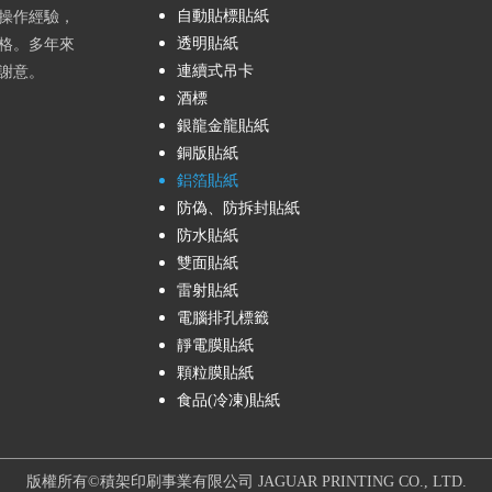
自動貼標貼紙
操作經驗，
透明貼紙
格。多年來
連續式吊卡
謝意。
酒標
銀龍金龍貼紙
銅版貼紙
鋁箔貼紙
防偽、防拆封貼紙
防水貼紙
雙面貼紙
雷射貼紙
電腦排孔標籤
靜電膜貼紙
顆粒膜貼紙
食品(冷凍)貼紙
版權所有©積架印刷事業有限公司 JAGUAR PRINTING CO., LTD.