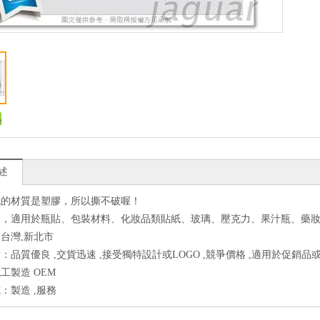
述
紙的材質是塑膠，所以撕不破喔！
水，適用於瓶貼、包裝材料、化妝品類貼紙、玻璃、壓克力、果汁瓶、藥
台灣,新北市
：品質優良 ,交貨迅速 ,接受獨特設計或LOGO ,競爭價格 ,適用於促銷品或
工製造 OEM
：製造 ,服務