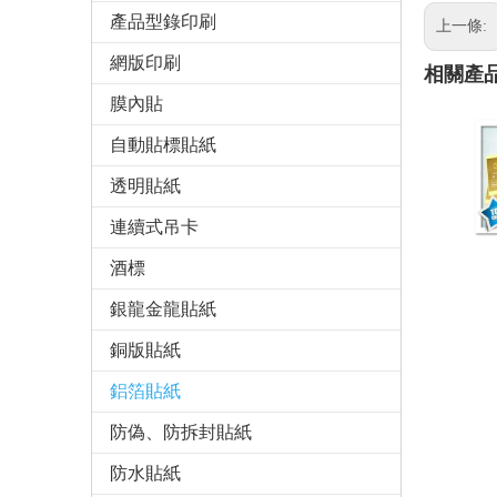
產品型錄印刷
上一條:
網版印刷
相關產
膜內貼
自動貼標貼紙
透明貼紙
連續式吊卡
酒標
銀龍金龍貼紙
銅版貼紙
鋁箔貼紙
防偽、防拆封貼紙
防水貼紙