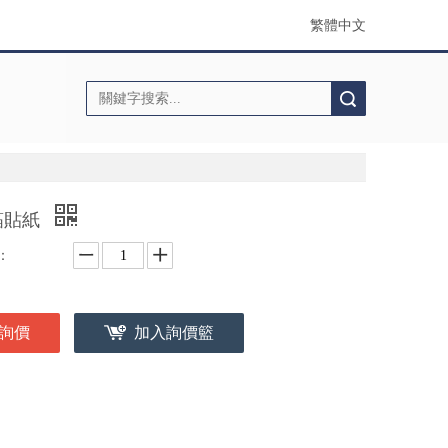
繁體中文
搜索
箔貼紙
：
詢價
加入詢價籃