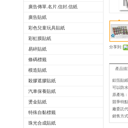
廣告傳單.名片.信封.信紙
廣告貼紙
彩色兒童玩具貼紙
彩虹膜貼紙
分享到:
易碎貼紙
條碼標籤
產品描
模造貼紙
殺膠遮膠貼紙
鋁箔貼
可以防
汽車保養貼紙
原產地：
燙金貼紙
競爭特點
廠委託代
特殊自黏標籤
銷售方式
珠光合成貼紙