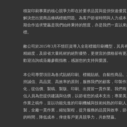
積架印刷事業的核心競爭力即在於要求品質與提供快速優質
解決您出貨商品條碼標籤問題。為客戶節省時間與人力成本
期合作追求雙贏是我們始終秉持的態度，亦是我們一直以來
標。
敝公司於2015年3月不惜巨資導入全彩標籤印刷機型，其具
精細度，及節省大量耗材的絕對優勢，更便宜的價格卻有更
歡迎洽詢或蒞廠參觀指教，感謝您的支持與愛護。
本公司專營項目為各式貼紙印刷、標籤貼紙、自黏性商品。
持誠信、高品質、高效率的原則，服務我們的顧客，印製作
化，從估價、製稿、製版、印刷、出貨皆一貫作業。我們有
估人員為您提供建議與估價，以節省您的成本支出；專業美
作業之稿件，並以功能先進的印刷機械與技術純熟的印刷人
製，全廠一貫作業，縮短製程，提升服務的品質與效率，節
的時間，降低成本，俾使客戶更具競爭力，共創雙贏。