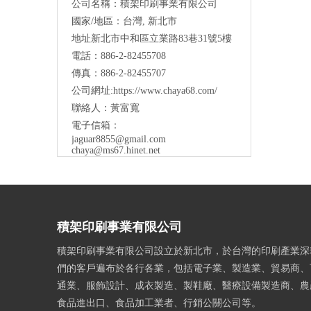
公司名稱：積架印刷事業有限公司
國家/地區：台灣, 新北市
地址新北市中和區立業路83巷31號5樓
電話：886-2-82455708
傳真：886-2-82455707
公司網址:
https://www.chaya68.com/
聯絡人：黃富寬
電子信箱：
jaguar8855@gmail.com
chaya@ms67.hinet.net
積架印刷事業有限公司
積架印刷事業有限公司設立於新北市，於台灣的印刷產業深
們的客戶遍布於各行各業，包括電子業、製造業、貿易商、
通業、服飾設計、成衣製造、製鞋廠、醫療設備製造商、農
食品進出口、食品加工業者、行銷公關公司等。