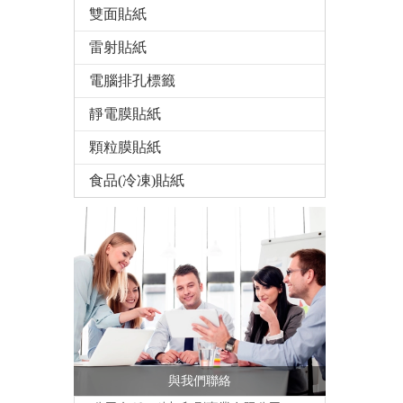
雙面貼紙
雷射貼紙
電腦排孔標籤
靜電膜貼紙
顆粒膜貼紙
食品(冷凍)貼紙
與我們聯絡