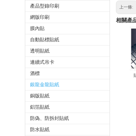
產品型錄印刷
上一條:
網版印刷
相關產
膜內貼
自動貼標貼紙
透明貼紙
連續式吊卡
酒標
銀龍金龍貼紙
銅版貼紙
鋁箔貼紙
防偽、防拆封貼紙
防水貼紙