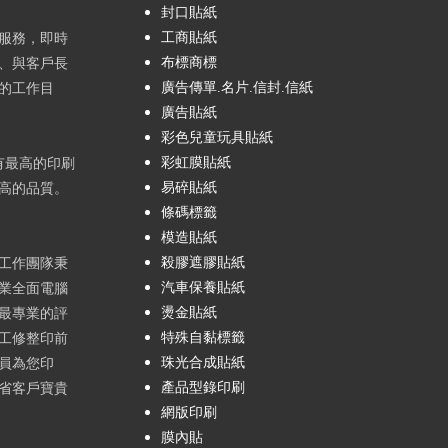
封口貼紙
工商貼紙
服務，即時
布標商標
、與客戶長
廣告傳單.名片.信封.信紙
的工作目
廣告貼紙
彩色兒童玩具貼紙
彩虹膜貼紙
有最高的印刷
易碎貼紙
高的品質。
條碼標籤
模造貼紙
殺膠遮膠貼紙
工作團隊秉
汽車保養貼紙
業全面電腦
燙金貼紙
最專業的評
特殊自黏標籤
工修整印前
珠光合成貼紙
員為您印
產品型錄印刷
省客戶寶貴
網版印刷
膜內貼