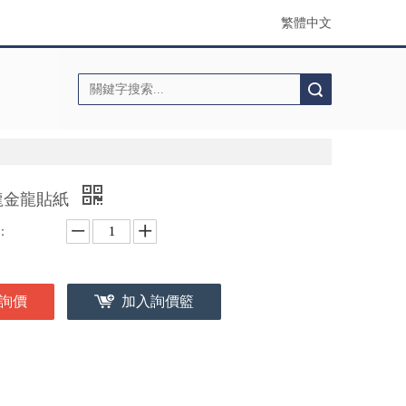
繁體中文
搜索
龍金龍貼紙
：
詢價
加入詢價籃