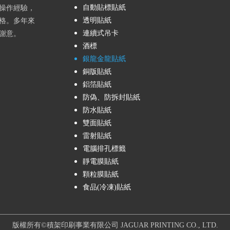
自動貼標貼紙
操作經驗，
透明貼紙
格。多年來
連續式吊卡
謝意。
酒標
銀龍金龍貼紙
銅版貼紙
鋁箔貼紙
防偽、防拆封貼紙
防水貼紙
雙面貼紙
雷射貼紙
電腦排孔標籤
靜電膜貼紙
顆粒膜貼紙
食品(冷凍)貼紙
版權所有©積架印刷事業有限公司 JAGUAR PRINTING CO., LTD.