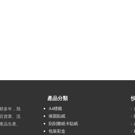
產品分類
A4標籤
耕多年，我
保固貼紙
百貨業、流
刮刮樂紙卡貼紙
產品生產、
包裝彩盒