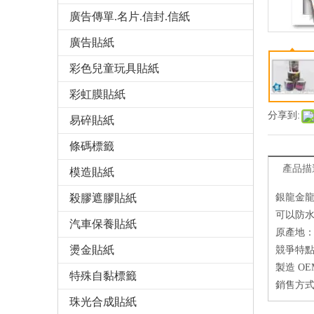
廣告傳單.名片.信封.信紙
廣告貼紙
彩色兒童玩具貼紙
彩虹膜貼紙
分享到:
易碎貼紙
條碼標籤
產品描
模造貼紙
殺膠遮膠貼紙
銀龍金
可以防
汽車保養貼紙
原產地：
燙金貼紙
競爭特點
製造 OE
特殊自黏標籤
銷售方
珠光合成貼紙