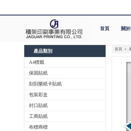
首頁
關於
首頁
»
產品類別
A4標籤
保固貼紙
刮刮樂紙卡貼紙
包裝彩盒
封口貼紙
工商貼紙
布標商標