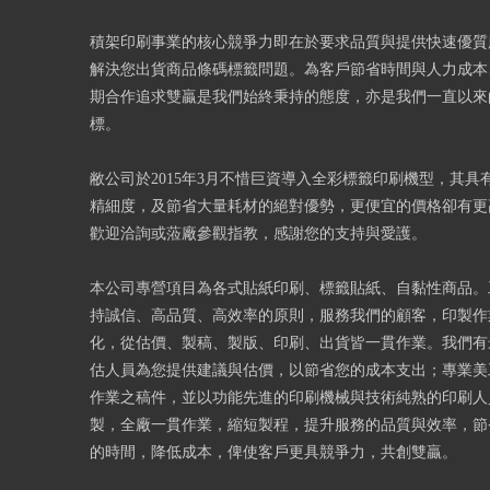
積架印刷事業的核心競爭力即在於要求品質與提供快速優質
解決您出貨商品條碼標籤問題。為客戶節省時間與人力成本
期合作追求雙贏是我們始終秉持的態度，亦是我們一直以來
標。
敝公司於2015年3月不惜巨資導入全彩標籤印刷機型，其具
精細度，及節省大量耗材的絕對優勢，更便宜的價格卻有更
歡迎洽詢或蒞廠參觀指教，感謝您的支持與愛護。
本公司專營項目為各式貼紙印刷、標籤貼紙、自黏性商品。
持誠信、高品質、高效率的原則，服務我們的顧客，印製作
化，從估價、製稿、製版、印刷、出貨皆一貫作業。我們有
估人員為您提供建議與估價，以節省您的成本支出；專業美
作業之稿件，並以功能先進的印刷機械與技術純熟的印刷人
製，全廠一貫作業，縮短製程，提升服務的品質與效率，節
的時間，降低成本，俾使客戶更具競爭力，共創雙贏。