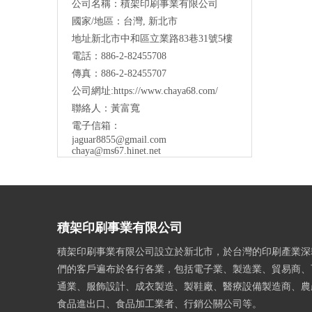
公司名稱：積架印刷事業有限公司
國家/地區：台灣, 新北市
地址新北市中和區立業路83巷31號5樓
電話：886-2-82455708
傳真：886-2-82455707
公司網址:
https://www.chaya68.com/
聯絡人：黃富寬
電子信箱：
jaguar8855@gmail.com
chaya@ms67.hinet.net
積架印刷事業有限公司
積架印刷事業有限公司設立於新北市，於台灣的印刷產業深
們的客戶遍布於各行各業，包括電子業、製造業、貿易商、
通業、服飾設計、成衣製造、製鞋廠、醫療設備製造商、農
食品進出口、食品加工業者、行銷公關公司等。