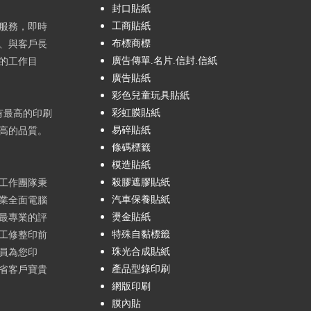
封口貼紙
工商貼紙
服務，即時
布標商標
、與客戶長
廣告傳單.名片.信封.信紙
的工作目
廣告貼紙
彩色兒童玩具貼紙
彩虹膜貼紙
有最高的印刷
易碎貼紙
高的品質。
條碼標籤
模造貼紙
殺膠遮膠貼紙
工作團隊秉
汽車保養貼紙
業全面電腦
燙金貼紙
最專業的評
特殊自黏標籤
工修整印前
珠光合成貼紙
員為您印
產品型錄印刷
省客戶寶貴
網版印刷
膜內貼