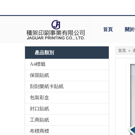
首頁
關於
首頁
»
產品類別
A4標籤
保固貼紙
刮刮樂紙卡貼紙
包裝彩盒
封口貼紙
工商貼紙
布標商標