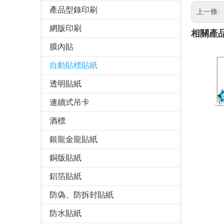
產品型錄印刷
上一條:
網版印刷
相關產
膜內貼
自動貼標貼紙
透明貼紙
連續式吊卡
酒標
銀龍金龍貼紙
銅版貼紙
鋁箔貼紙
防偽、防拆封貼紙
防水貼紙