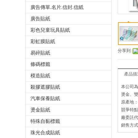
廣告傳單.名片.信封.信紙
廣告貼紙
彩色兒童玩具貼紙
彩虹膜貼紙
分享到:
易碎貼紙
條碼標籤
產品描
模造貼紙
殺膠遮膠貼紙
本公司
燙金、
汽車保養貼紙
原產地：
燙金貼紙
競爭特點
廠委託代
特殊自黏標籤
銷售方式
珠光合成貼紙