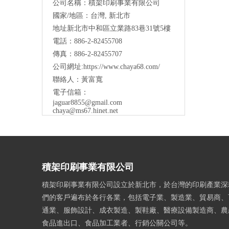
公司名稱：積架印刷事業有限公司
國家/地區：台灣, 新北市
地址新北市中和區立業路83巷31號5樓
電話：886-2-82455708
傳真：886-2-82455707
公司網址:
https://www.chaya68.com/
聯絡人：黃富寬
電子信箱：
jaguar8855@gmail.com
chaya@ms67.hinet.net
積架印刷事業有限公司
積架印刷事業有限公司設立於新北市，於台灣的印刷產業深
們的客戶遍布於各行各業，包括電子業、製造業、貿易商、
通業、服飾設計、成衣製造、製鞋廠、醫療設備製造商、農
食品進出口、食品加工業者、行銷公關公司等。