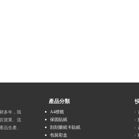
產品分類
A4標籤
耕多年，我
保固貼紙
百貨業、流
刮刮樂紙卡貼紙
產品生產、
包裝彩盒