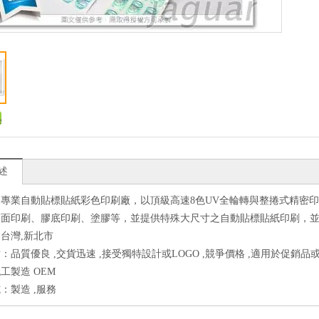
述
為專業自動貼標貼紙彩色印刷廠，以頂級高速8色UV全輪轉與整捲式精密
雙面印刷、膠底印刷、塗膠等，並提供特殊大尺寸之自動貼標貼紙印刷，並
台灣,新北市
：品質優良 ,交貨迅速 ,接受獨特設計或LOGO ,競爭價格 ,適用於促銷品或
工製造 OEM
：製造 ,服務