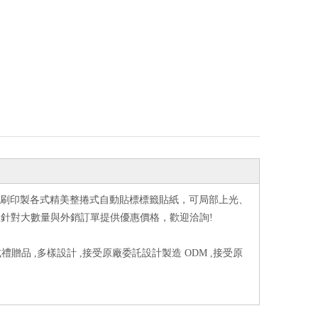
印刷印製各式精美整捲式自動貼標標籤貼紙，可局部上光、
針對大數量與外銷訂單提供優惠價格，歡迎洽詢!
禮贈品 ,多樣設計 ,接受原廠委託設計製造 ODM ,接受原