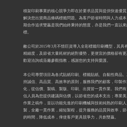
積架印刷事業的核心競爭力即在於要求品質與提供快速優質
解決您出貨商品條碼標籤問題。為客戶節省時間與人力成本
期合作追求雙贏是我們始終秉持的態度，亦是我們一直以來
標。
敝公司於2015年3月不惜巨資導入全彩標籤印刷機型，其具
精細度，及節省大量耗材的絕對優勢，更便宜的價格卻有更
歡迎洽詢或蒞廠參觀指教，感謝您的支持與愛護。
本公司專營項目為各式貼紙印刷、標籤貼紙、自黏性商品。
持誠信、高品質、高效率的原則，服務我們的顧客，印製作
化，從估價、製稿、製版、印刷、出貨皆一貫作業。我們有
估人員為您提供建議與估價，以節省您的成本支出；專業美
作業之稿件，並以功能先進的印刷機械與技術純熟的印刷人
製，全廠一貫作業，縮短製程，提升服務的品質與效率，節
的時間，降低成本，俾使客戶更具競爭力，共創雙贏。