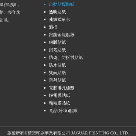
自動貼標貼紙
操作經驗，
透明貼紙
格。多年來
連續式吊卡
謝意。
酒標
銀龍金龍貼紙
銅版貼紙
鋁箔貼紙
防偽、防拆封貼紙
防水貼紙
雙面貼紙
雷射貼紙
電腦排孔標籤
靜電膜貼紙
顆粒膜貼紙
食品(冷凍)貼紙
版權所有©積架印刷事業有限公司 JAGUAR PRINTING CO., LTD.