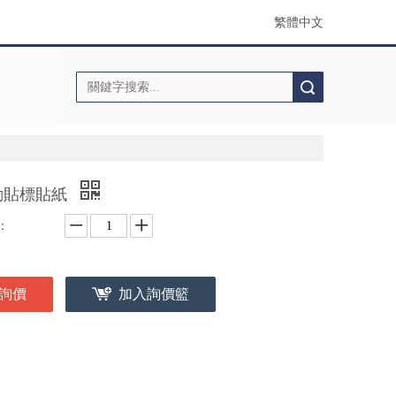
繁體中文
搜索
動貼標貼紙
：
詢價
加入詢價籃